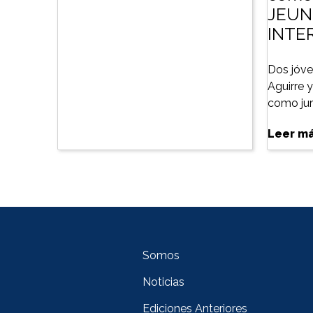
JEUN
INTE
Dos jóve
Aguirre 
como jura
Leer m
Somos
Noticias
Ediciones Anteriores