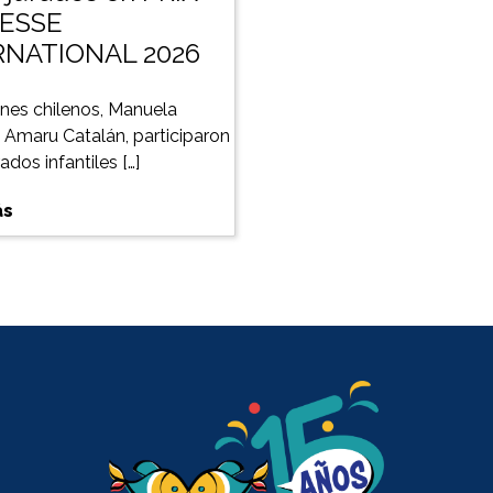
ESSE
RNATIONAL 2026
nes chilenos, Manuela
y Amaru Catalán, participaron
dos infantiles […]
ás