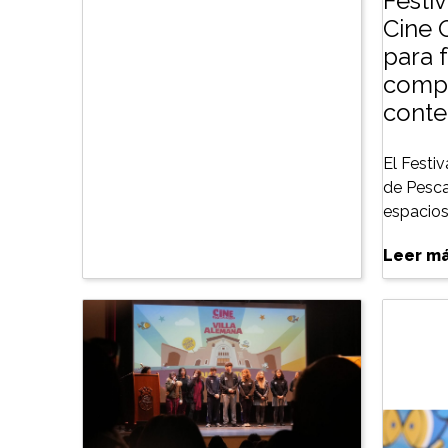
Festiv
Cine 
para f
compe
conte
El Festiv
de Pesca
espacios 
Leer m