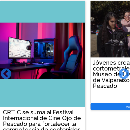
Jóvenes crea
cortometraje 
Museo de His
de Valparaíso
Pescado
Ve
CRTIC se suma al Festival
Internacional de Cine Ojo de
Pescado para fortalecer la
competencia de contenidos