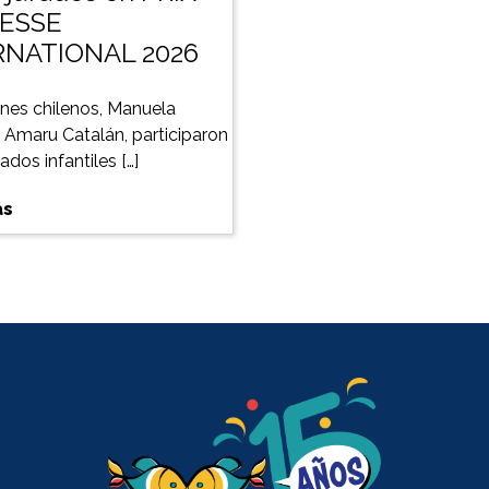
ESSE
RNATIONAL 2026
nes chilenos, Manuela
y Amaru Catalán, participaron
dos infantiles […]
ás