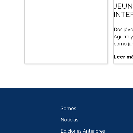
JEUN
INTE
Dos jóve
Aguirre 
como jura
Leer m
Somos
Noticias
Ediciones Anteriores