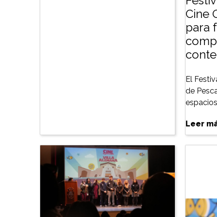
Festiv
Cine 
para f
compe
conte
El Festiv
de Pesca
espacios 
Leer m