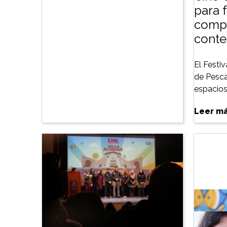
para f
compe
conte
El Festiv
de Pesca
espacios 
Leer m