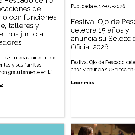
e Pescado cerró
Publicada el 12-07-2026
acaciones de
rno con funciones
Festival Ojo de Pe
e, talleres y
celebra 15 años y
ntros junto a
anuncia su Selecci
zadores
Oficial 2026
dos semanas, niñas, niños,
Festival Ojo de Pescado cele
ntes y sus familias
años y anuncia su Selección O
aron gratuitamente en […]
Leer más
ás