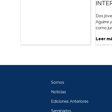
INTE
Dos jóve
Aguirre 
como jura
Leer m
Somos
Noticias
Ediciones Anteriores
Seminarios