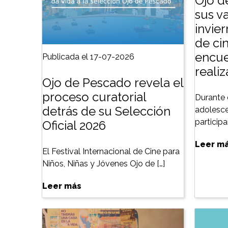
Ojo d
sus v
invie
de cin
encue
Publicada el 17-07-2026
reali
Ojo de Pescado revela el
proceso curatorial
Durante 
detrás de su Selección
adolesce
particip
Oficial 2026
Leer m
El Festival Internacional de Cine para
Niños, Niñas y Jóvenes Ojo de […]
Leer más