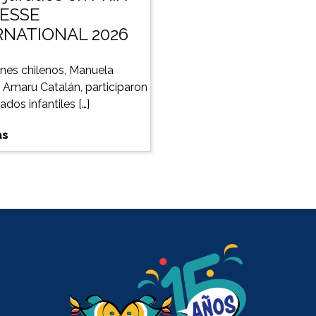
ESSE
RNATIONAL 2026
nes chilenos, Manuela
y Amaru Catalán, participaron
dos infantiles […]
ás