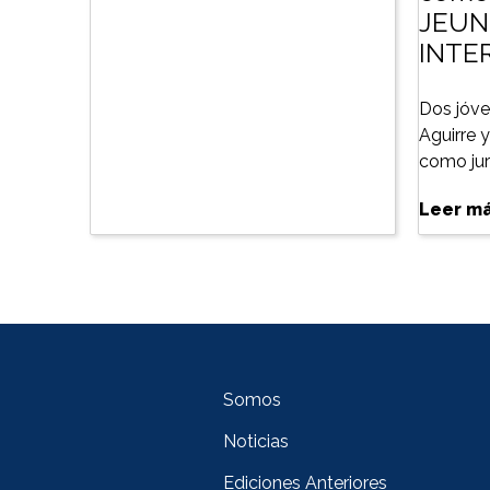
JEUN
INTE
Dos jóve
Aguirre 
como jura
Leer m
Somos
Noticias
Ediciones Anteriores