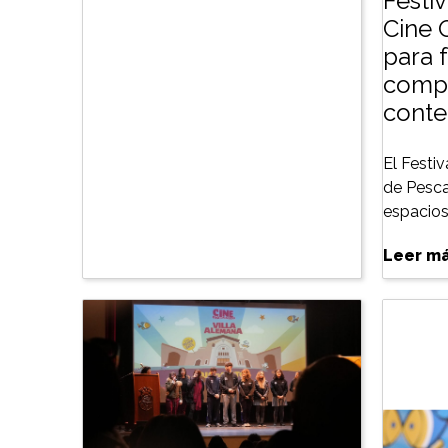
Festiv
Cine 
para f
compe
conte
El Festiv
de Pesca
espacios 
Leer m