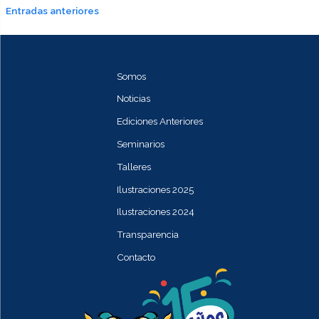
N
Entradas anteriores
a
v
Somos
e
Noticias
Ediciones Anteriores
g
Seminarios
a
Talleres
c
Ilustraciones 2025
i
Ilustraciones 2024
Transparencia
ó
Contacto
n
d