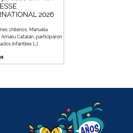
ESSE
RNATIONAL 2026
nes chilenos, Manuela
y Amaru Catalán, participaron
dos infantiles […]
ás