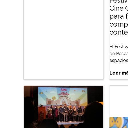
Festiv
Cine 
para f
compe
conte
El Festiv
de Pesca
espacios 
Leer m