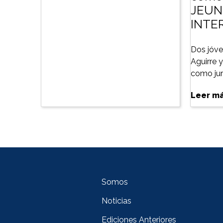
JEUN
INTE
Dos jóve
Aguirre 
como jura
Leer m
Somos
Noticias
Ediciones Anteriores