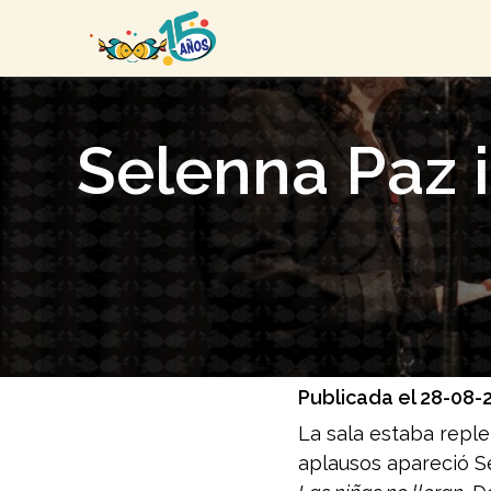
Selenna Paz i
Publicada el 28-08-
La sala estaba reple
aplausos apareció S