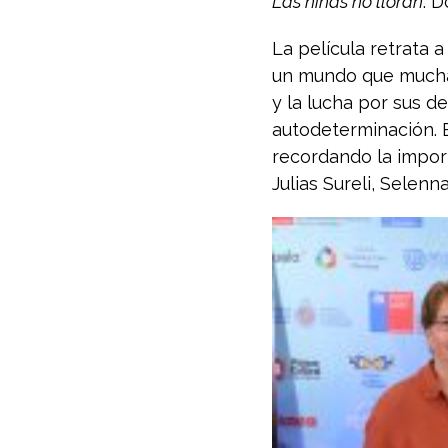
Las niñas no lloran
. 
La película retrata 
un mundo que muchas 
y la lucha por sus d
autodeterminación. E
recordando la impor
Julias Sureli, Selen