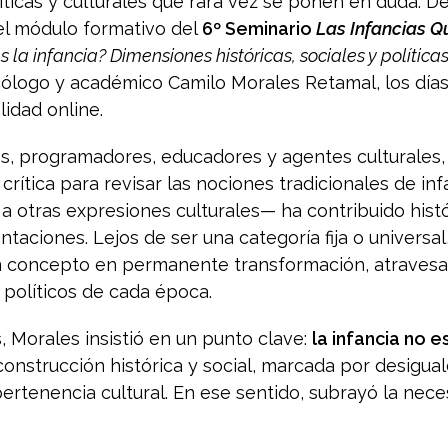
líticas y culturales que rara vez se ponen en duda. 
el módulo formativo del
6º Seminario
Las Infancias Q
s la infancia? Dimensiones históricas, sociales y política
icólogo y académico
Camilo Morales Retamal
, los día
idad online.
s, programadores, educadores y agentes culturales, e
crítica para revisar las nociones tradicionales de inf
a otras expresiones culturales— ha contribuido his
aciones. Lejos de ser una categoría fija o universal,
 concepto en permanente transformación, atravesa
 políticos de cada época.
, Morales insistió en un punto clave:
la infancia no e
 construcción histórica y social, marcada por desigua
 pertenencia cultural. En ese sentido, subrayó la nec