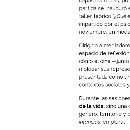
capas históricas, po
partida se inauguró 
taller teórico
“¿Qué e
impartido por el ps
noviembre, en modal
Dirigido a mediadore
espacio de reflexión 
cómo el cine —junto 
moldear sus represent
presentada como un
contextos sociales y
Durante las sesiones
de la vida
, sino una
género, territorio y
infancias
, en plural.