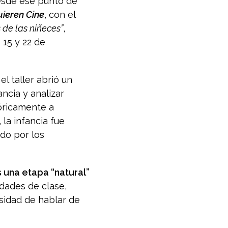
Desde ese punto de
uieren Cine
, con el
s de las niñeces”
,
s 15 y 22 de
l taller abrió un
ancia y analizar
tóricamente a
 la infancia fue
do por los
s una etapa “natural”
ldades de clase,
esidad de hablar de