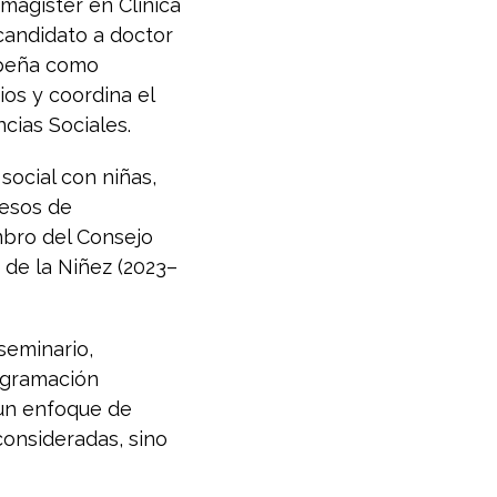
 magíster en Clínica
candidato a doctor
mpeña como
os y coordina el
cias Sociales.
social con niñas,
cesos de
mbro del Consejo
 de la Niñez
(2023–
seminario,
ogramación
 un enfoque de
consideradas, sino