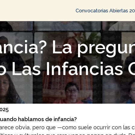
Convocatorias Abiertas 2
ancia? La pregu
o Las Infancias 
2025
uando hablamos de infancia?
rece obvia, pero que —como suele ocurrir con las