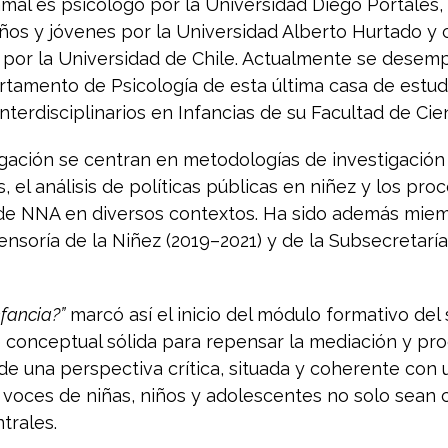
amal
es psicólogo por la
Universidad Diego Portales
,
iños y jóvenes por la
Universidad Alberto Hurtado
y 
 por la
Universidad de Chile
. Actualmente se dese
tamento de Psicología de esta última casa de estudi
nterdisciplinarios en Infancias de su Facultad de Cien
igación se centran en metodologías de investigación 
, el análisis de políticas públicas en niñez y los pro
l de NNA en diversos contextos. Ha sido además mie
ensoría de la Niñez
(2019–2021) y de la
Subsecretaría
nfancia?”
marcó así el inicio del módulo formativo del 
 conceptual sólida para repensar la mediación y pr
de una perspectiva crítica, situada y coherente con
 voces de niñas, niños y adolescentes no solo sean 
trales.