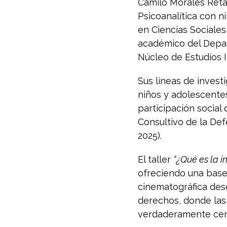
Camilo Morales Ret
Psicoanalítica con n
en Ciencias Sociales
académico del Depar
Núcleo de Estudios I
Sus líneas de invest
niños y adolescentes
participación socia
Consultivo de la
Def
2025).
El taller
“¿Qué es la i
ofreciendo una base
cinematográfica des
derechos, donde las
verdaderamente cen