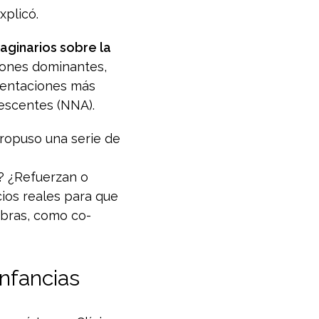
xplicó.
maginarios sobre la
siones dominantes,
esentaciones más
lescentes (NNA).
ropuso una serie de
s? ¿Refuerzan o
cios reales para que
obras, como co-
infancias