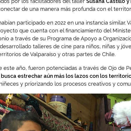
os por los facilitadores del taller
Susana Castillo y
conectar de una manera más profunda con el territor
abían participado en 2022 en una instancia similar. 
ecto que cuenta con el financiamiento del Ministeri
monio a través de su Programa de Apoyo a Organizaci
sarrollado talleres de cine para niños, niñas y jó
territorios de Valparaíso y otras partes de Chile.
sde este año, fueron potenciadas a través de Ojo de
busca estrechar aún más los lazos con los territori
 niñeces y priorizando los procesos creativos y comun