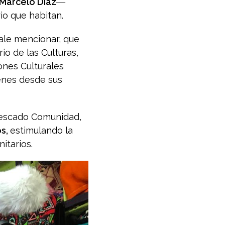
 Marcelo Díaz
―
io que habitan.
Vale mencionar, que
o de las Culturas,
ones Culturales
venes desde sus
 Pescado Comunidad,
os,
estimulando la
itarios.