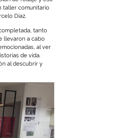
n taller comunitario
rcelo Díaz.
 completada, tanto
ue llevaron a cabo
 emocionadas, al ver
storias de vida.
ón al descubrir y