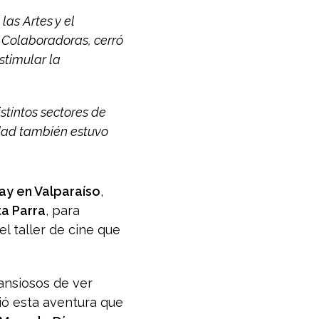
las Artes y el
 Colaboradoras, cerró
estimular la
istintos sectores de
dad también estuvo
ay en Valparaíso
,
ta Parra
, para
l taller de cine que
ansiosos de ver
ió esta aventura que