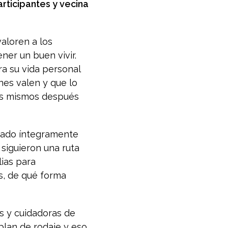
rticipantes y vecina
valoren a los
ner un buen vivir.
ra su vida personal
nes valen y que lo
los mismos después
eado íntegramente
 siguieron una ruta
lias para
s, de qué forma
s y cuidadoras de
plan de rodaje y eso