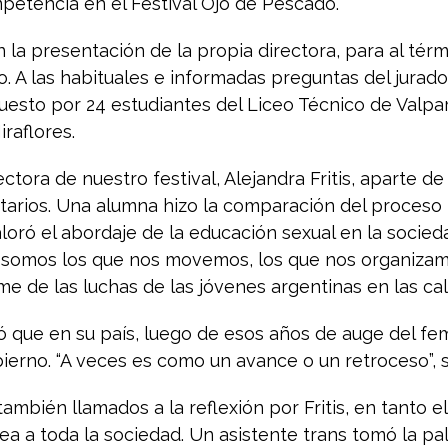
petencia en el Festival Ojo de Pescado.
 la presentación de la propia directora, para al térm
o. A las habituales e informadas preguntas del jurad
esto por 24 estudiantes del Liceo Técnico de Valpar
iraflores.
ctora de nuestro festival, Alejandra Fritis, aparte de
arios. Una alumna hizo la comparación del proceso p
aloró el abordaje de la educación sexual en la socied
s somos los que nos movemos, los que nos organiza
lme de las luchas de las jóvenes argentinas en las cal
 que en su país, luego de esos años de auge del fem
obierno. “A veces es como un avance o un retroceso”, 
ambién llamados a la reflexión por Fritis, en tanto e
ea a toda la sociedad. Un asistente trans tomó la pal