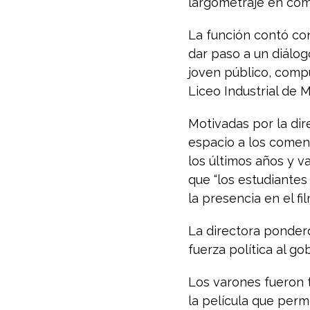
largometraje en com
La función contó con
dar paso a un diálog
joven público, compu
Liceo Industrial de M
Motivadas por la dire
espacio a los coment
los últimos años y v
que “los estudiante
la presencia en el fi
La directora ponderó
fuerza política al g
Los varones fueron t
la película que perm