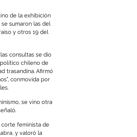
ino de la exhibición
o se sumaron las del
aíso y otros 19 del
 las consultas se dio
olítico chileno de
ad trasandina. Afirmó
mos”, conmovida por
les.
inismo, se vino otra
señaló.
l corte feminista de
abra, y valoró la