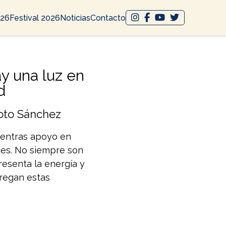
026
Festival 2026
Noticias
Contacto
y una luz en
d
Soto Sánchez
entras apoyo en
es. No siempre son
presenta la energía y
tregan estas