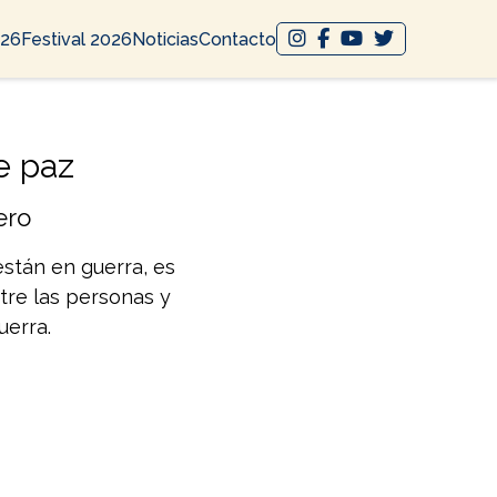
026
Festival 2026
Noticias
Contacto
e paz
ero
están en guerra, es
ntre las personas y
uerra.