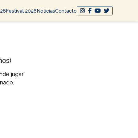
026
Festival 2026
Noticias
Contacto
ños)
nde jugar
nado.