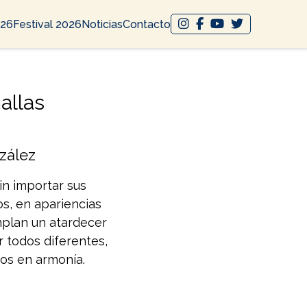
026
Festival 2026
Noticias
Contacto
hallas
zález
in importar sus
os, en apariencias
mplan un atardecer
 todos diferentes,
os en armonía.