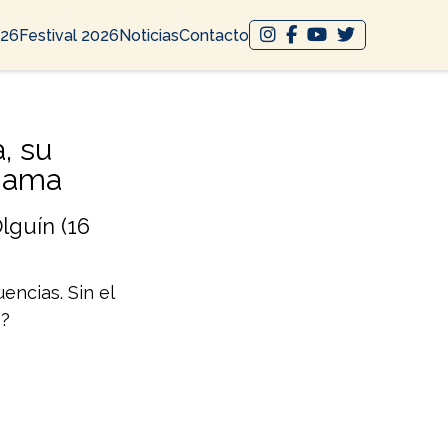
026
Festival 2026
Noticias
Contacto
, su
 ama
lguín (16
encias. Sin el
s?