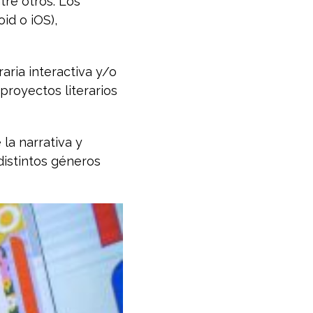
tre otros. Los
id o iOS),
aria interactiva y/o
proyectos literarios
la narrativa y
distintos géneros