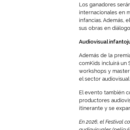
Los ganadores serán
internacionales en m
infancias. Además, e
sus obras en diálogo
Audiovisual infantoj
Además de la premiac
comKids incluirá un 
workshops y masterc
el sector audiovisual 
El evento también c
productores audiovis
itinerante y se expan
En 2026, el Festival 
audiovisuales (películ