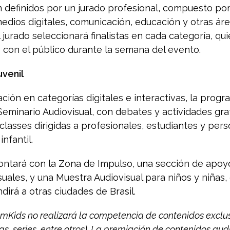
 definidos por un jurado profesional, compuesto por
edios digitales, comunicación, educación y otras áre
l jurado seleccionará finalistas en cada categoría, q
 con el público durante la semana del evento.
uvenil
ión en categorías digitales e interactivas, la progr
Seminario Audiovisual, con debates y actividades gr
lasses dirigidas a profesionales, estudiantes y per
infantil.
ontará con la Zona de Impulso, una sección de apoy
uales, y una Muestra Audiovisual para niños y niñas,
dirá a otras ciudades de Brasil.
comKids no realizará la competencia de contenidos excl
as, series, entre otros). La premiación de contenidos audi