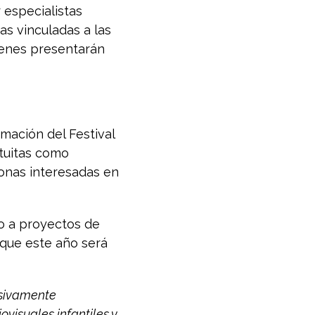
 especialistas
as vinculadas a las
uienes presentarán
amación del Festival
atuitas como
sonas interesadas en
o a proyectos de
 que este año será
usivamente
ovisuales infantiles y