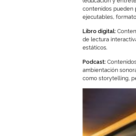
(educación y entrete
contenidos pueden p
ejecutables, formato
Libro digital:
Conteni
de lectura interacti
estáticos.
Podcast:
Contenidos 
ambientación sonora.
como storytelling, pe