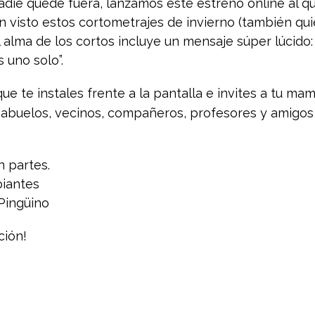
nadie quede fuera, lanzamos este estreno online al 
n visto estos cortometrajes de invierno (también qu
 El alma de los cortos incluye un mensaje súper lúcido
 uno solo”.
ue te instales frente a la pantalla e invites a tu m
 y abuelos, vecinos, compañeros, profesores y amigos 
n partes.
biantes
Pingüino
ción!