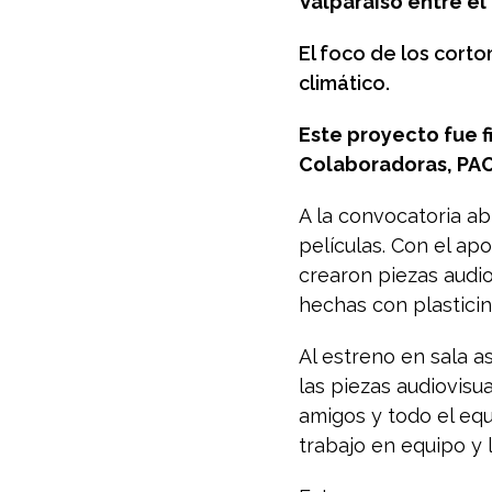
Valparaíso entre el 2
El foco de los cort
climático.
Este proyecto fue 
Colaboradoras, PA
A la convocatoria a
películas. Con el ap
crearon piezas audio
hechas con plasticin
Al estreno en sala a
las piezas audiovisua
amigos y todo el equ
trabajo en equipo y 