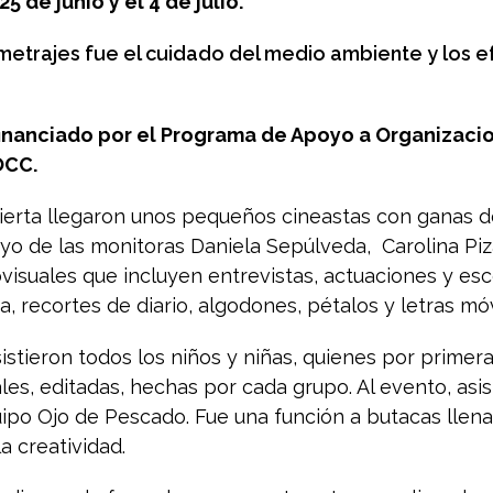
5 de junio y el 4 de julio.
ometrajes fue el cuidado del medio ambiente y los 
financiado por el Programa de Apoyo a Organizaci
OCC.
bierta llegaron unos pequeños cineastas con ganas 
oyo de las monitoras Daniela Sepúlveda,
Carolina Pi
visuales que incluyen entrevistas, actuaciones y e
a, recortes de diario, algodones, pétalos y letras móv
sistieron todos los niños y niñas, quienes por primer
les, editadas, hechas por cada grupo. Al evento, asis
ipo Ojo de Pescado. Fue una función a butacas llenas
la creatividad.