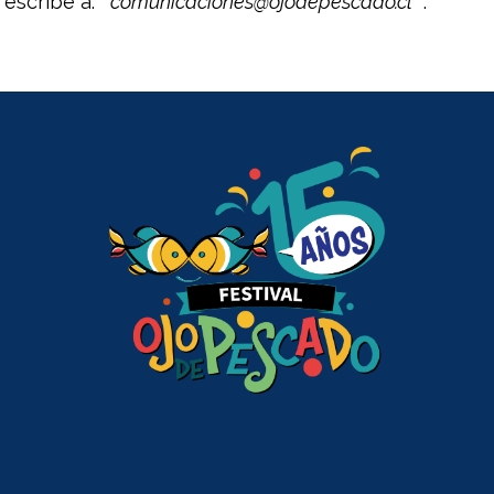
 escribe a:
comunicaciones@ojodepescado.cl
.