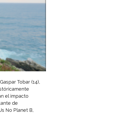
Gaspar Tobar (14),
istóricamente
an el impacto
tante de
 Us No Planet B,