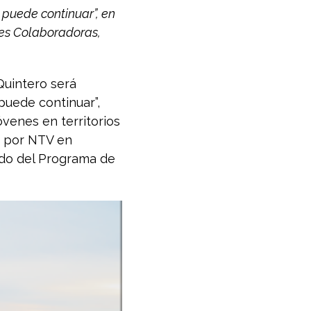
 puede continuar”, en
les Colaboradoras,
 Quintero será
 puede continuar”,
óvenes en territorios
a por NTV en
ldo del Programa de