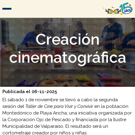
Creación
cinematográfica
Publicada el 06-11-2025
El sábado 1 de noviembre se llevó a cabo la segunda
sesión del
Taller de Cine para Vivir y Convivir
en la población
Montedónico de Playa Ancha, una iniciativa organizada por
la Corporación Ojo de Pescado y financiada por la Ilustre
Municipalidad de Valparaíso. El resultado será un
cortometraje creador por niños y niñas.