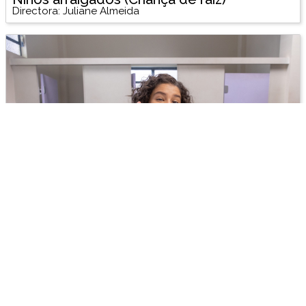
Directora: Juliane Almeida
El día que mi vida cambió (O dia em que a
minha vida mudou)
Directores: Pedro Jorge e Thaís Medeiros