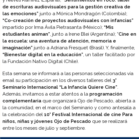
y Nieves Ramírez (España);
“Sentimientos en foco: taller
de escrituras audiovisuales para la gestión creativa de
las emociones”
junto a Mónica Mondragón (Colombia);
“Co-creación de proyectos audiovisuales con infancias”
impartido por Irma Ávila Pietrasanta (México);
“Mis
estudiantes animan”
, junto a Irene Blei (Argentina); “
Cine en
la escuela: una aventura de atención, memoria e
imaginación”
junto a Adriana Fresquet (Brasil). Y, finalmente,
“Bienestar digital en la educación”
, un taller facilitado por
la Fundación Nativo Digital (Chile).
Esta semana se informará a las personas seleccionadas vía
email su participación en los diversos talleres del
3°
Seminario Internacional “La Infancia Quiere Cine”
.
Además, invitamos a estar atentos a la
programación
complementaria
que organizará Ojo de Pescado, abierta a
la comunidad, en el marco del Seminario y como antesala a
la celebración del
10° Festival Internacional de cine Para
niños, niñas y jóvenes Ojo de Pescado
que se realizará
entre los meses de julio y septiembre.